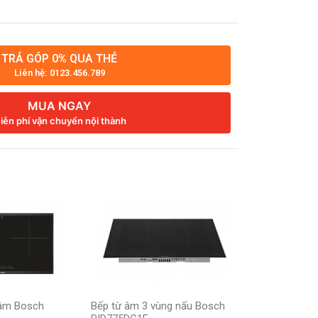
TRẢ GÓP 0% QUA THẺ
Liên hệ: 0123.456.789
MUA NGAY
iễn phí vận chuyển nội thành
 âm Bosch
Bếp từ âm 3 vùng nấu Bosch