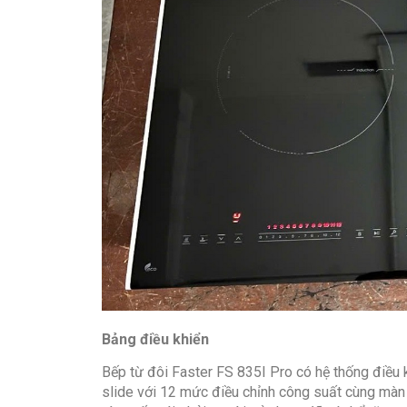
Bảng điều khiển
Bếp từ đôi Faster FS 835I Pro
có hệ thống điều 
slide với 12 mức điều chỉnh công suất cùng màn h