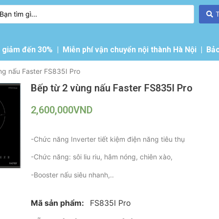
giảm đến 30% | Miễn phí vận chuyển nội thành Hà Nội | Bảo
ng nấu Faster FS835I Pro
Bếp từ 2 vùng nấu Faster FS835I Pro
2,600,000
VND
-Chức năng Inverter tiết kiệm điện năng tiêu thụ
-Chức năng: sôi liu riu, hâm nóng, chiên xào,
-Booster nấu siêu nhanh,..
Mã sản phẩm:
FS835I Pro