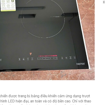
K
khiển được trang bị bảng điều khiển cảm ứng dạng trượt
ình LED hiện đại, an toàn và có độ bền cao. Chỉ với thao