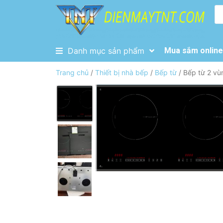
Danh mục sản phẩm
Mua sắm online 
Trang chủ
/
Thiết bị nhà bếp
/
Bếp từ
/ Bếp từ 2 vù