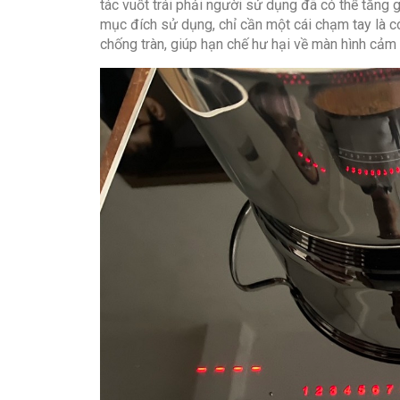
tác vuốt trái phải người sử dụng đã có thể tăng
mục đích sử dụng, chỉ cần một cái chạm tay là c
chống tràn, giúp hạn chế hư hại về màn hình cảm