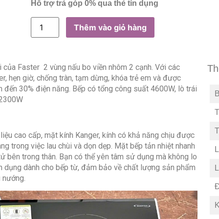
Hỗ trợ trả góp 0% qua thẻ tín dụng
Thêm vào giỏ hàng
i của Faster 2 vùng nấu bo viền nhôm 2 cạnh. Với các
Th
er, hẹn giờ, chống tràn, tạm dừng, khóa trẻ em và được
iệm đến 30% điện năng. Bếp có tổng công suất 4600W, lò trái
B
 2300W
T
T
liệu cao cấp, mặt kính Kanger, kính có khả năng chịu được
àng trong việc lau chùi và dọn dẹp. Mặt bếp tản nhiệt nhanh
L
 tử bên trong thân. Bạn có thể yên tâm sử dụng mà không lo
yên dụng dành cho bếp từ, đảm bảo về chất lượng sản phẩm
L
u nướng.
Đ
K