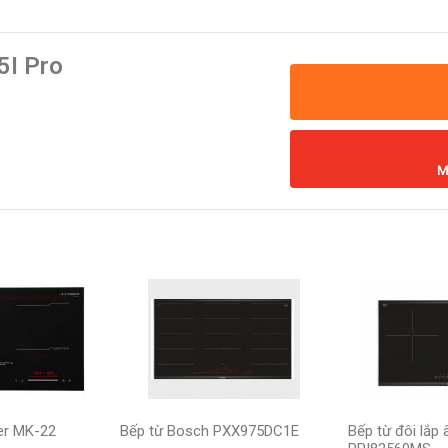
5I Pro
M
er MK-22
Bếp từ Bosch PXX975DC1E
Bếp từ đôi lắp