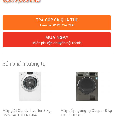
TRẢ GÓP 0% QUA THẺ
Liên hệ: 0123.456.789
MUA NGAY
Miễn phí vận chuyển nội thành
Sản phẩm tương tự
Máy giặt Candy Inverter 8 kg
Máy sấy ngưng tụ Casper 8 kg
GVS 148THC3/1-04
TD – 80CGB