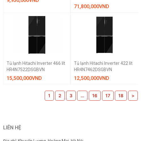
9,930,000
VND
71,800,000
VND
Tủ lạnh Hitachi Inverter 466 lít
Tủ lạnh Hitachi Inverter 422 lít
HR4N7522DSGBVN
HR4N7462DSGBVN
15,500,000
VND
12,500,000
VND
1
2
3
…
16
17
18
>
LIÊN HỆ