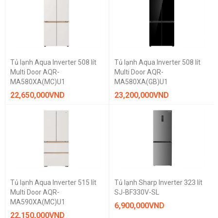
10.000.000 vnd — 20.000.000 vnd
20.000.000 vnd — 30.000.000 vnd
30.000.000 vnd — 40.000.000 vnd
Tủ lạnh Aqua Inverter 508 lít
Tủ lạnh Aqua Inverter 508 lít
40.000.000 vnd — 50.000.000 vnd
Multi Door AQR-
Multi Door AQR-
MA580XA(MC)U1
MA580XA(GB)U1
50.000.000 vnd — 60.000.000 vnd
22,650,000
VND
23,200,000
VND
70.000.000 vnd — 999.999.999 vnd
DUNG TÍCH
Dưới 150 lít
150 - 300 lít
300 - 450 lít
Trên 450 lít
Tủ lạnh Aqua Inverter 515 lít
Tủ lạnh Sharp Inverter 323 lít
KIỂU TỦ
Multi Door AQR-
SJ-BF330V-SL
Side by side
Mutil Door
MA590XA(MC)U1
6,900,000
VND
Ngăn đá bên
22,150,000
VND
Tủ lạnh mini