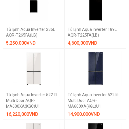
Tủ lạnh Aqua Inverter 236L
Tủ lạnh Aqua Inverter 189L
AQR-T265FA(LB)
AQR-T225FA(LB)
5,250,000
VND
4,600,000
VND
THƯƠNG HIỆU
AQUA
Hitachi
LG
Mitsubishi
Tủ lạnh Aqua Inverter 522 lít
Tủ lạnh Aqua Inverter 522 lít
Panasonic
Samsung
Multi Door AQR-
Multi Door AQR-
MA600XA(KGC)U1
MA600XA(KGL)U1
GIÁ BÁN
16,220,000
VND
14,900,000
VND
1.000.000 vnd — 10.000.000 vnd