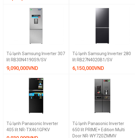
trên
Ngăn đá bên
dưới
TIỆN ÍCH
Làm đá tự
Lấy đá ngoài
động
Lấy nước
Mặt gương
ngoài
sang trọng
Ngăn cấp
Tủ lạnh Samsung Inverter 307
Tủ lạnh Samsung Inverter 280
đông mềm
lít RB30N4190S9/SV
lít RB27N4020B1/SV
9,090,000
VND
6,150,000
VND
Tủ lạnh Panasonic Inverter
Tủ lạnh Panasonic Inverter
405 lít NR-TX461GPKV
650 lít PRIME+ Edition Multi
Door NR-WY720ZMMV