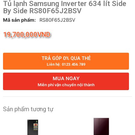
Tủ lạnh Samsung Inverter 634 lít Side
By Side RS80F65J2BSV
Mã sản phẩm:
RS80F65J2BSV
19,700,000
VND
TRẢ GÓP 0% QUA THẺ
Liên hệ: 0123.456.789
MUA NGAY
Miễn phí vận chuyển nội thành
Sản phẩm tương tự