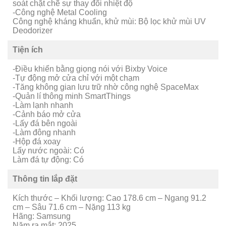
soát chặt chẽ sự thay đổi nhiệt độ
-Công nghệ Metal Cooling
Công nghệ kháng khuẩn, khử mùi: Bộ lọc khử mùi UV
Deodorizer
Tiện ích
-Điều khiển bằng giọng nói với Bixby Voice
-Tự động mở cửa chỉ với một chạm
-Tăng không gian lưu trữ nhờ công nghệ SpaceMax
-Quản lí thông minh SmartThings
-Làm lạnh nhanh
-Cảnh báo mở cửa
-Lấy đá bên ngoài
-Làm đông nhanh
-Hộp đá xoay
Lấy nước ngoài: Có
Làm đá tự động: Có
Thông tin lắp đặt
Kích thước – Khối lượng: Cao 178.6 cm – Ngang 91.2
cm – Sâu 71.6 cm – Nặng 113 kg
Hãng: Samsung
Năm ra mắt: 2025