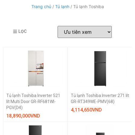
Trang chủ
/
Tủ lạnh
/ Tủ lạnh Toshiba
LỌC
Tủ lạnh Toshiba Inverter 521
Tủ lạnh Toshiba Inverter 271 lít
lít Multi Door GR-RF681WI-
GR-RT349WE-PMV(68)
PGV(D4)
4,114,650
VND
18,890,000
VND