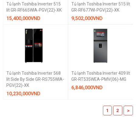
Tủ lạnh Toshiba Inverter 515
Tủ lạnh Toshiba Inverter 515 lít
lít GR-RF665WIA-PGV(22)-XK
GR-RF677WI-PGV(22)-XK
15,400,000
VND
9,502,000
VND
Tủ lạnh Toshiba Inverter 568
Tủ lạnh Toshiba Inverter 409 lít
lít Side By Side GR-RS755WIA-
GR-RT535WEA-PMV(06)-MG
PGV(22)-XK
6,846,000
VND
10,230,000
VND
1
2
>