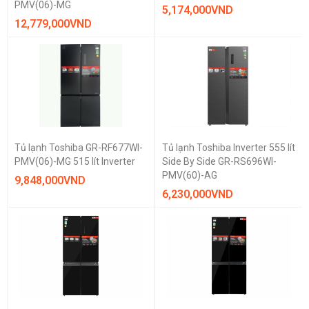
PMV(06)-MG
5,174,000
VND
12,779,000
VND
Tủ lạnh Toshiba GR-RF677WI-
Tủ lạnh Toshiba Inverter 555 lít
PMV(06)-MG 515 lít Inverter
Side By Side GR-RS696WI-
PMV(60)-AG
9,848,000
VND
6,230,000
VND