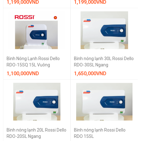
1,199,000
VND
1,199,000
VND
THƯƠNG HIỆU
Ariston
GIÁ BÁN
1.000.000 vnd — 10.000.000 vnd
Bình Nóng Lạnh Rossi Dello
Bình nóng lạnh 30L Rossi Dello
CÔNG SUẤT LÀM NÓNG
RDO-15SQ 15L Vuông
RDO-30SL Ngang
2500 W
1,100,000
VND
1,650,000
VND
DUNG TÍCH
15 - 20 lít
20 - 30 lít
LOẠI MÁY
Làm nóng trực
tiếp
Bình nóng lạnh 20L Rossi Dello
Bình nóng lạnh Rossi Dello
Xóa bộ lọc
RDO-20SL Ngang
RDO 15SL