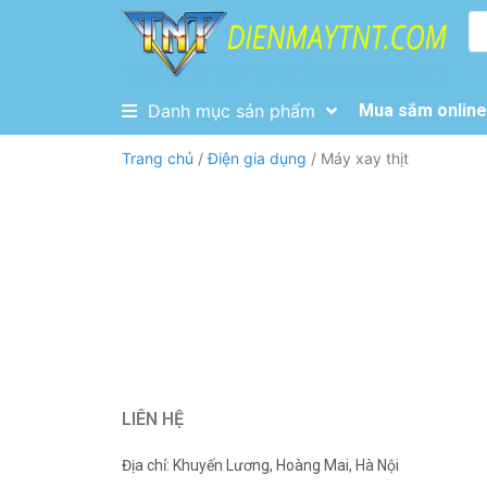
Danh mục sản phẩm
Mua sắm online 
Trang chủ
/
Điện gia dụng
/ Máy xay thịt
LIÊN HỆ
Địa chỉ: Khuyến Lương, Hoàng Mai, Hà Nội